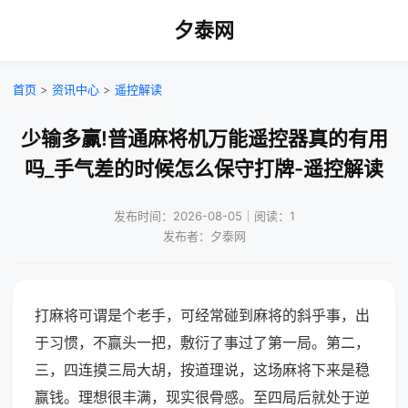
夕泰网
首页
>
资讯中心
>
遥控解读
少输多赢!普通麻将机万能遥控器真的有用
吗_手气差的时候怎么保守打牌-遥控解读
发布时间：2026-08-05｜阅读：1
发布者：夕泰网
打麻将可谓是个老手，可经常碰到麻将的斜乎事，出
于习惯，不赢头一把，敷衍了事过了第一局。第二，
三，四连摸三局大胡，按道理说，这场麻将下来是稳
赢钱。理想很丰满，现实很骨感。至四局后就处于逆