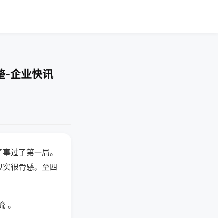
整-企业快讯
了事过了第一局。
现实很骨感。至四
流 。