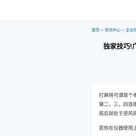
首页
>
资讯中心
>
企业
独家技巧!
打麻将可谓是个
第二，三，四连
局后就处于逆风
若你在仪器使用上