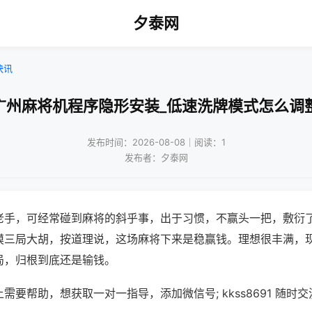
夕泰网
快讯
广州麻将机程序隐形安装_低速洗牌模式怎么调
发布时间：2026-08-08｜阅读：1
发布者：夕泰网
老手，可经常碰到麻将的斜乎事，出于习惯，不赢头一把，敷衍
摸三局大胡，按道理说，这场麻将下来是稳赢钱。理想很丰满，
局，归根到底还是输钱。
需要帮助，想获取一对一指导，添加微信号; kkss8691 随时交