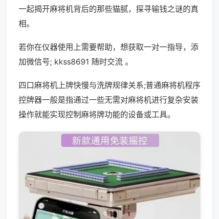
一起揭开麻将机背后的那些猫腻，探寻输钱之谜的真
相。
若你在仪器使用上需要帮助，想获取一对一指导，添
加微信号; kkss8691 随时交流 。
四口麻将机上牌快慢与洗牌规律关系;普通麻将机程序
控牌器一般是指通过一些无需对麻将机进行复杂安装
操作就能实现控制麻将牌功能的设备或工具。