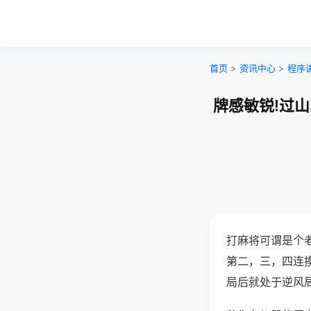
首页
>
资讯中心
>
程序
牌感敏锐!过
打麻将可谓是个
第二，三，四连
局后就处于逆风