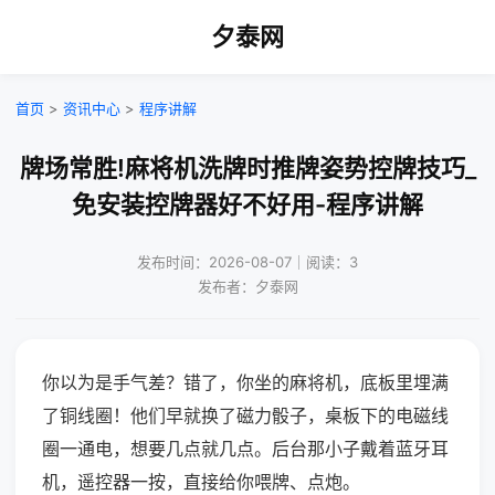
夕泰网
首页
>
资讯中心
>
程序讲解
牌场常胜!麻将机洗牌时推牌姿势控牌技巧_
免安装控牌器好不好用-程序讲解
发布时间：2026-08-07｜阅读：3
发布者：夕泰网
你以为是手气差？错了，你坐的麻将机，底板里埋满
了铜线圈！他们早就换了磁力骰子，桌板下的电磁线
圈一通电，想要几点就几点。后台那小子戴着蓝牙耳
机，遥控器一按，直接给你喂牌、点炮。