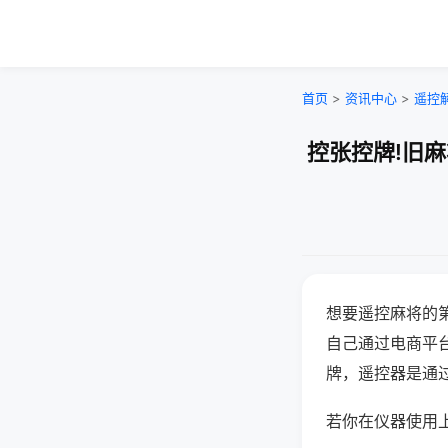
首页
>
资讯中心
>
遥控
控张控牌!旧
想要遥控麻将的
自己通过电商平
牌，遥控器是通
若你在仪器使用上