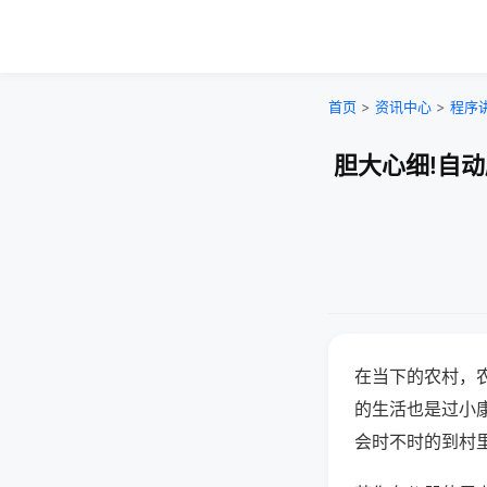
首页
>
资讯中心
>
程序
胆大心细!自
在当下的农村，
的生活也是过小
会时不时的到村