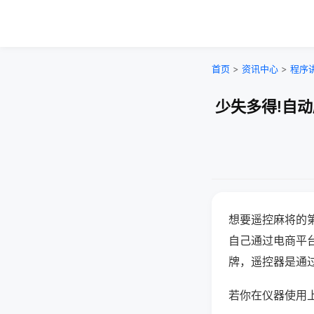
首页
>
资讯中心
>
程序
少失多得!自
想要遥控麻将的
自己通过电商平
牌，遥控器是通
若你在仪器使用上