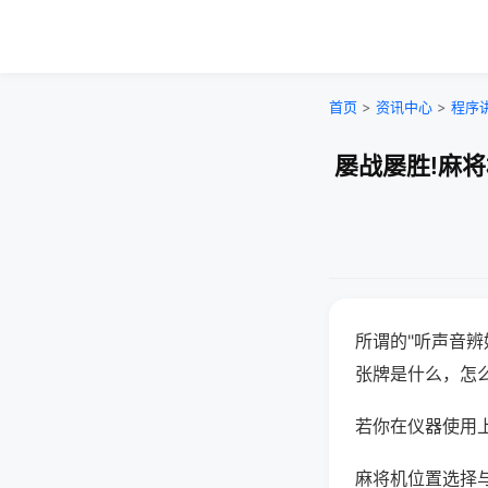
首页
>
资讯中心
>
程序
屡战屡胜!麻
所谓的"听声音辨
张牌是什么，怎
若你在仪器使用上
麻将机位置选择