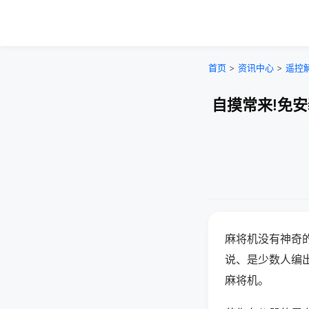
首页
>
资讯中心
>
遥控
自摸常来!免
麻将机没有神奇的
说、是少数人编
麻将机。