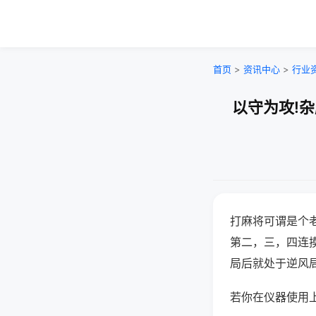
首页
>
资讯中心
>
行业
以守为攻!
打麻将可谓是个
第二，三，四连
局后就处于逆风
若你在仪器使用上