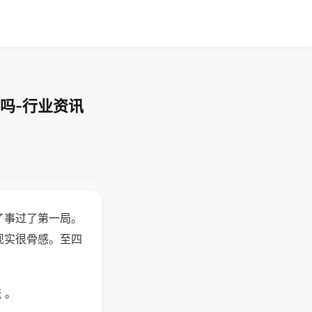
吗-行业资讯
了事过了第一局。
现实很骨感。至四
 。