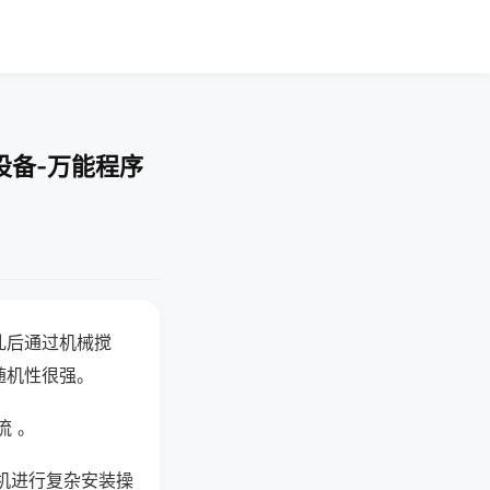
设备-万能程序
乱后通过机械搅
随机性很强。
流 。
机进行复杂安装操