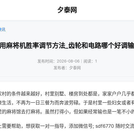
夕泰网
快讯
家用麻将机胜率调节方法_齿轮和电路哪个好调输
发布时间：2026-08-06｜阅读：1
发布者：夕泰网
农村的条件越来越好，村里别墅、楼房到处都是，家家户户几乎
康生活，不再为一日三餐为而奔波劳碌。于是村里一些妇女或者
里的麻将馆去打麻将。虽然打得小，但如果经常输也是一笔不小
需要帮助，想获取一对一指导，添加微信号; sdf6770 随时交流