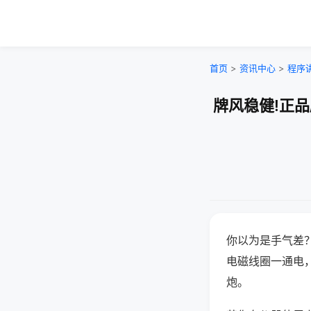
首页
>
资讯中心
>
程序
牌风稳健!正
你以为是手气差
电磁线圈一通电
炮。