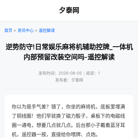
夕泰网
首页
>
资讯中心
>
遥控解读
逆势防守!日常娱乐麻将机辅助控牌_一体机
内部预留改装空间吗-遥控解读
发布时间：2026-08-05｜阅读：1
发布者：夕泰网
你以为是手气差？错了，你坐的麻将机，底板里埋满
了铜线圈！他们早就换了磁力骰子，桌板下的电磁线
圈一通电，想要几点就几点。后台那小子戴着蓝牙耳
机，遥控器一按，直接给你喂牌、点炮。