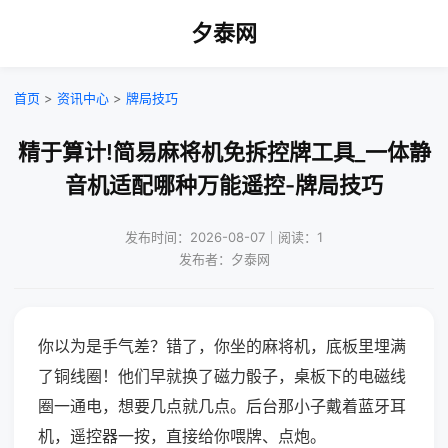
夕泰网
首页
>
资讯中心
>
牌局技巧
精于算计!简易麻将机免拆控牌工具_一体静
音机适配哪种万能遥控-牌局技巧
发布时间：2026-08-07｜阅读：1
发布者：夕泰网
你以为是手气差？错了，你坐的麻将机，底板里埋满
了铜线圈！他们早就换了磁力骰子，桌板下的电磁线
圈一通电，想要几点就几点。后台那小子戴着蓝牙耳
机，遥控器一按，直接给你喂牌、点炮。