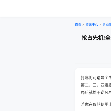
首页
>
资讯中心
>
企业
抢占先机!
打麻将可谓是个
第二，三，四连
局后就处于逆风
若你在仪器使用上