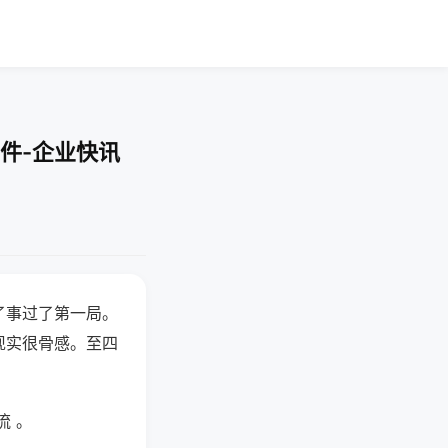
件-企业快讯
了事过了第一局。
现实很骨感。至四
流 。