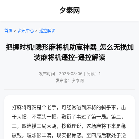
夕泰网
首页
>
资讯中心
>
遥控解读
把握时机!隐形麻将机助赢神器_怎么无损加
装麻将机遥控-遥控解读
发布时间：2026-08-06｜阅读：1
发布者：夕泰网
打麻将可谓是个老手，可经常碰到麻将的斜乎事，出
于习惯，不赢头一把，敷衍了事过了第一局。第二，
三，四连摸三局大胡，按道理说，这场麻将下来是稳
赢钱。理想很丰满，现实很骨感。至四局后就处于逆