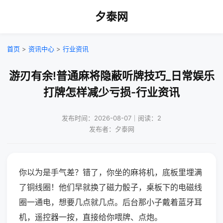
夕泰网
首页
>
资讯中心
>
行业资讯
游刃有余!普通麻将隐蔽听牌技巧_日常娱乐
打牌怎样减少亏损-行业资讯
发布时间：2026-08-07｜阅读：2
发布者：夕泰网
你以为是手气差？错了，你坐的麻将机，底板里埋满
了铜线圈！他们早就换了磁力骰子，桌板下的电磁线
圈一通电，想要几点就几点。后台那小子戴着蓝牙耳
机，遥控器一按，直接给你喂牌、点炮。