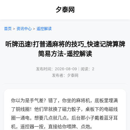
夕泰网
首页
>
资讯中心
>
遥控解读
听牌迅速!打普通麻将的技巧_快速记牌算牌
简易方法-遥控解读
发布时间：2026-08-09｜阅读：2
发布者：夕泰网
你以为是手气差？错了，你坐的麻将机，底板里埋满
了铜线圈！他们早就换了磁力骰子，桌板下的电磁线
圈一通电，想要几点就几点。后台那小子戴着蓝牙耳
机，遥控器一按，直接给你喂牌、点炮。